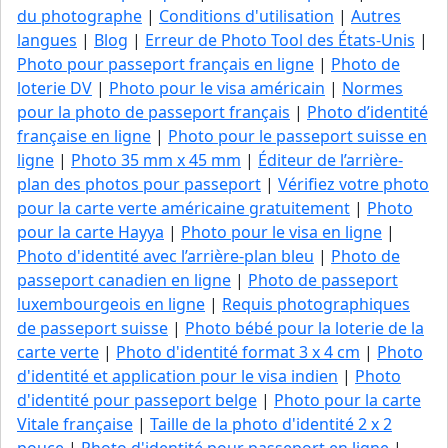
du photographe
|
Conditions d'utilisation
|
Autres
langues
|
Blog
|
Erreur de Photo Tool des États-Unis
|
Photo pour passeport français en ligne
|
Photo de
loterie DV
|
Photo pour le visa américain
|
Normes
pour la photo de passeport français
|
Photo d’identité
française en ligne
|
Photo pour le passeport suisse en
ligne
|
Photo 35 mm x 45 mm
|
Éditeur de l’arrière-
plan des photos pour passeport
|
Vérifiez votre photo
pour la carte verte américaine gratuitement
|
Photo
pour la carte Hayya
|
Photo pour le visa en ligne
|
Photo d'identité avec l’arrière-plan bleu
|
Photo de
passeport canadien en ligne
|
Photo de passeport
luxembourgeois en ligne
|
Requis photographiques
de passeport suisse
|
Photo bébé pour la loterie de la
carte verte
|
Photo d'identité format 3 x 4 cm
|
Photo
d'identité et application pour le visa indien
|
Photo
d'identité pour passeport belge
|
Photo pour la carte
Vitale française
|
Taille de la photo d'identité 2 x 2