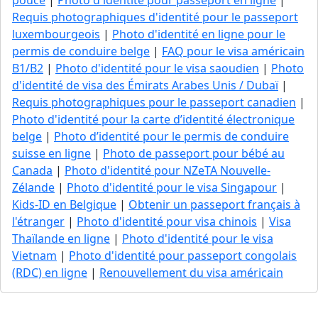
pouce
|
Photo d'identité pour passeport en ligne
|
Requis photographiques d'identité pour le passeport
luxembourgeois
|
Photo d'identité en ligne pour le
permis de conduire belge
|
FAQ pour le visa américain
B1/B2
|
Photo d'identité pour le visa saoudien
|
Photo
d'identité de visa des Émirats Arabes Unis / Dubaï
|
Requis photographiques pour le passeport canadien
|
Photo d'identité pour la carte d’identité électronique
belge
|
Photo d’identité pour le permis de conduire
suisse en ligne
|
Photo de passeport pour bébé au
Canada
|
Photo d'identité pour NZeTA Nouvelle-
Zélande
|
Photo d'identité pour le visa Singapour
|
Kids-ID en Belgique
|
Obtenir un passeport français à
l'étranger
|
Photo d'identité pour visa chinois
|
Visa
Thaïlande en ligne
|
Photo d'identité pour le visa
Vietnam
|
Photo d'identité pour passeport congolais
(RDC) en ligne
|
Renouvellement du visa américain