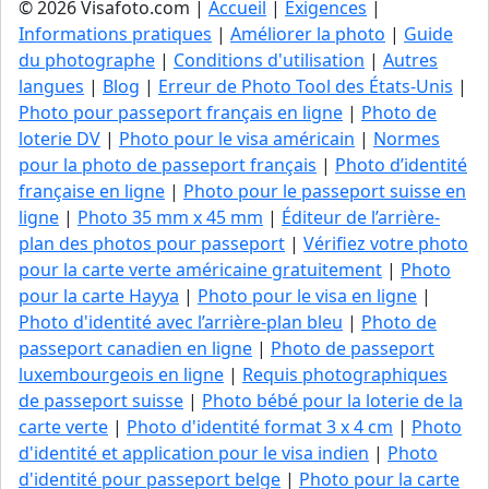
© 2026 Visafoto.com |
Accueil
|
Exigences
|
Informations pratiques
|
Améliorer la photo
|
Guide
du photographe
|
Conditions d'utilisation
|
Autres
langues
|
Blog
|
Erreur de Photo Tool des États-Unis
|
Photo pour passeport français en ligne
|
Photo de
loterie DV
|
Photo pour le visa américain
|
Normes
pour la photo de passeport français
|
Photo d’identité
française en ligne
|
Photo pour le passeport suisse en
ligne
|
Photo 35 mm x 45 mm
|
Éditeur de l’arrière-
plan des photos pour passeport
|
Vérifiez votre photo
pour la carte verte américaine gratuitement
|
Photo
pour la carte Hayya
|
Photo pour le visa en ligne
|
Photo d'identité avec l’arrière-plan bleu
|
Photo de
passeport canadien en ligne
|
Photo de passeport
luxembourgeois en ligne
|
Requis photographiques
de passeport suisse
|
Photo bébé pour la loterie de la
carte verte
|
Photo d'identité format 3 x 4 cm
|
Photo
d'identité et application pour le visa indien
|
Photo
d'identité pour passeport belge
|
Photo pour la carte