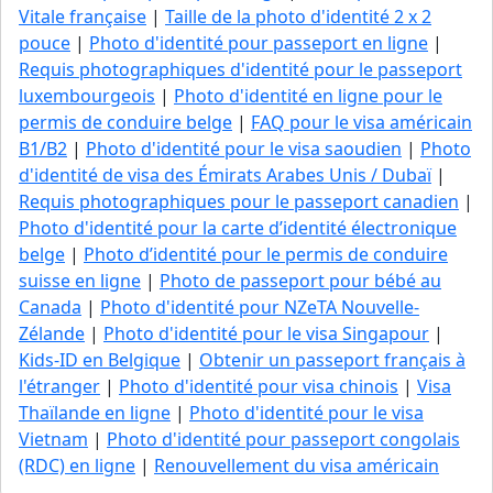
Vitale française
|
Taille de la photo d'identité 2 x 2
pouce
|
Photo d'identité pour passeport en ligne
|
Requis photographiques d'identité pour le passeport
luxembourgeois
|
Photo d'identité en ligne pour le
permis de conduire belge
|
FAQ pour le visa américain
B1/B2
|
Photo d'identité pour le visa saoudien
|
Photo
d'identité de visa des Émirats Arabes Unis / Dubaï
|
Requis photographiques pour le passeport canadien
|
Photo d'identité pour la carte d’identité électronique
belge
|
Photo d’identité pour le permis de conduire
suisse en ligne
|
Photo de passeport pour bébé au
Canada
|
Photo d'identité pour NZeTA Nouvelle-
Zélande
|
Photo d'identité pour le visa Singapour
|
Kids-ID en Belgique
|
Obtenir un passeport français à
l'étranger
|
Photo d'identité pour visa chinois
|
Visa
Thaïlande en ligne
|
Photo d'identité pour le visa
Vietnam
|
Photo d'identité pour passeport congolais
(RDC) en ligne
|
Renouvellement du visa américain