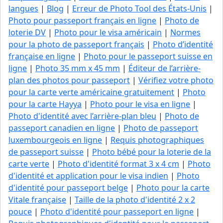
langues
|
Blog
|
Erreur de Photo Tool des États-Unis
|
Photo pour passeport français en ligne
|
Photo de
loterie DV
|
Photo pour le visa américain
|
Normes
pour la photo de passeport français
|
Photo d’identité
française en ligne
|
Photo pour le passeport suisse en
ligne
|
Photo 35 mm x 45 mm
|
Éditeur de l’arrière-
plan des photos pour passeport
|
Vérifiez votre photo
pour la carte verte américaine gratuitement
|
Photo
pour la carte Hayya
|
Photo pour le visa en ligne
|
Photo d'identité avec l’arrière-plan bleu
|
Photo de
passeport canadien en ligne
|
Photo de passeport
luxembourgeois en ligne
|
Requis photographiques
de passeport suisse
|
Photo bébé pour la loterie de la
carte verte
|
Photo d'identité format 3 x 4 cm
|
Photo
d'identité et application pour le visa indien
|
Photo
d'identité pour passeport belge
|
Photo pour la carte
Vitale française
|
Taille de la photo d'identité 2 x 2
pouce
|
Photo d'identité pour passeport en ligne
|