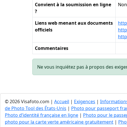
Convient à la soumission en ligne
Non
?
Liens web menant aux documents
htt
officiels
htt
htt
Commentaires
Ne vous inquiétez pas à propos des exige
© 2026 Visafoto.com |
Accueil
|
Exigences
|
Information
de Photo Tool des États-Unis
|
Photo pour passeport fran
Photo d’identité française en ligne
|
Photo pour le passep
photo pour la carte verte américaine gratuitement
|
Pho