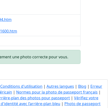
94.htm
21600.htm
quement une photo correcte pour vous.
|
Conditions d'utilisation
|
Autres langues
|
Blog
|
Erreur
éricain
|
Normes pour la photo de passeport français
|
’arrière-plan des photos pour passeport
|
Vérifiez votre
d'identité avec l’arrière-plan bleu
|
Photo de passeport