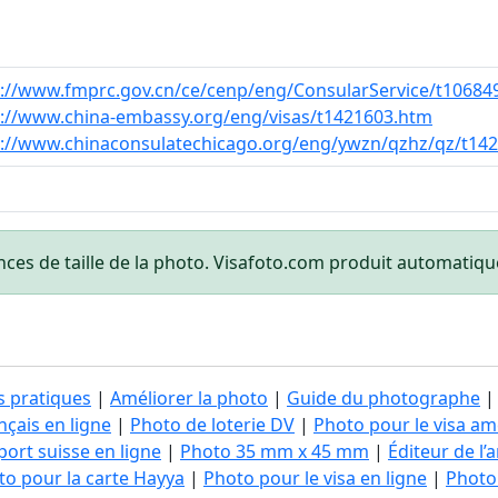
p://www.fmprc.gov.cn/ce/cenp/eng/ConsularService/t10684
p://www.china-embassy.org/eng/visas/t1421603.htm
p://www.chinaconsulatechicago.org/eng/ywzn/qzhz/qz/t14
nces de taille de la photo. Visafoto.com produit automati
s pratiques
|
Améliorer la photo
|
Guide du photographe
çais en ligne
|
Photo de loterie DV
|
Photo pour le visa am
ort suisse en ligne
|
Photo 35 mm x 45 mm
|
Éditeur de l
to pour la carte Hayya
|
Photo pour le visa en ligne
|
Photo 