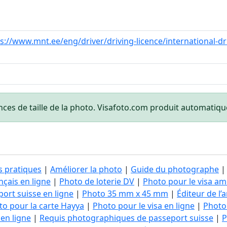
s://www.mnt.ee/eng/driver/driving-licence/international-dr
nces de taille de la photo. Visafoto.com produit automati
s pratiques
|
Améliorer la photo
|
Guide du photographe
çais en ligne
|
Photo de loterie DV
|
Photo pour le visa am
ort suisse en ligne
|
Photo 35 mm x 45 mm
|
Éditeur de l
to pour la carte Hayya
|
Photo pour le visa en ligne
|
Photo 
en ligne
|
Requis photographiques de passeport suisse
|
P