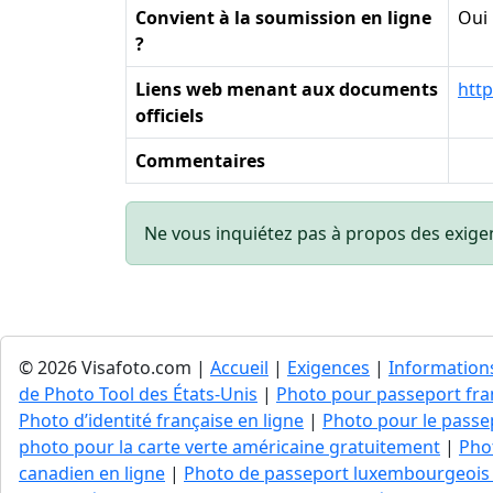
Convient à la soumission en ligne
Oui
?
Liens web menant aux documents
http
officiels
Commentaires
Ne vous inquiétez pas à propos des exige
© 2026 Visafoto.com |
Accueil
|
Exigences
|
Information
de Photo Tool des États-Unis
|
Photo pour passeport fran
Photo d’identité française en ligne
|
Photo pour le passep
photo pour la carte verte américaine gratuitement
|
Pho
canadien en ligne
|
Photo de passeport luxembourgeois 