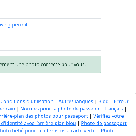
iving-permit
quement une photo correcte pour vous.
|
Conditions d'utilisation
|
Autres langues
|
Blog
|
Erreur
éricain
|
Normes pour la photo de passeport français
|
’arrière-plan des photos pour passeport
|
Vérifiez votre
d'identité avec l’arrière-plan bleu
|
Photo de passeport
hoto bébé pour la loterie de la carte verte
|
Photo