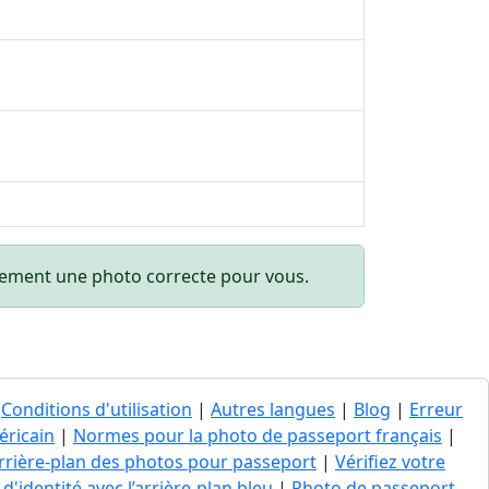
quement une photo correcte pour vous.
|
Conditions d'utilisation
|
Autres langues
|
Blog
|
Erreur
éricain
|
Normes pour la photo de passeport français
|
’arrière-plan des photos pour passeport
|
Vérifiez votre
d'identité avec l’arrière-plan bleu
|
Photo de passeport