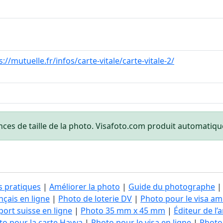
s://mutuelle.fr/infos/carte-vitale/carte-vitale-2/
nces de taille de la photo. Visafoto.com produit automati
s pratiques
|
Améliorer la photo
|
Guide du photographe
çais en ligne
|
Photo de loterie DV
|
Photo pour le visa am
ort suisse en ligne
|
Photo 35 mm x 45 mm
|
Éditeur de l
to pour la carte Hayya
|
Photo pour le visa en ligne
|
Photo 