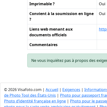
Imprimable ?
Oui
Convient à la soumission en ligne
Oui
?
Liens web menant aux
http
documents officiels
Commentaires
Ne vous inquiétez pas à propos des exige
© 2026 Visafoto.com |
Accueil
|
Exigences
|
Information
de Photo Tool des États-Unis
|
Photo pour passeport fran
Photo d’identité française en ligne
|
Photo pour le passep
photo pour la carte verte américaine gratuitement
|
Pho