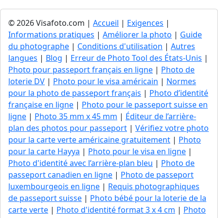
© 2026 Visafoto.com |
Accueil
|
Exigences
|
Informations pratiques
|
Améliorer la photo
|
Guide
du photographe
|
Conditions d'utilisation
|
Autres
langues
|
Blog
|
Erreur de Photo Tool des États-Unis
|
Photo pour passeport français en ligne
|
Photo de
loterie DV
|
Photo pour le visa américain
|
Normes
pour la photo de passeport français
|
Photo d’identité
française en ligne
|
Photo pour le passeport suisse en
ligne
|
Photo 35 mm x 45 mm
|
Éditeur de l’arrière-
plan des photos pour passeport
|
Vérifiez votre photo
pour la carte verte américaine gratuitement
|
Photo
pour la carte Hayya
|
Photo pour le visa en ligne
|
Photo d'identité avec l’arrière-plan bleu
|
Photo de
passeport canadien en ligne
|
Photo de passeport
luxembourgeois en ligne
|
Requis photographiques
de passeport suisse
|
Photo bébé pour la loterie de la
carte verte
|
Photo d'identité format 3 x 4 cm
|
Photo