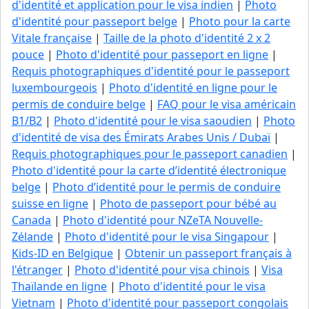
d'identité et application pour le visa indien
|
Photo
d'identité pour passeport belge
|
Photo pour la carte
Vitale française
|
Taille de la photo d'identité 2 x 2
pouce
|
Photo d'identité pour passeport en ligne
|
Requis photographiques d'identité pour le passeport
luxembourgeois
|
Photo d'identité en ligne pour le
permis de conduire belge
|
FAQ pour le visa américain
B1/B2
|
Photo d'identité pour le visa saoudien
|
Photo
d'identité de visa des Émirats Arabes Unis / Dubaï
|
Requis photographiques pour le passeport canadien
|
Photo d'identité pour la carte d’identité électronique
belge
|
Photo d’identité pour le permis de conduire
suisse en ligne
|
Photo de passeport pour bébé au
Canada
|
Photo d'identité pour NZeTA Nouvelle-
Zélande
|
Photo d'identité pour le visa Singapour
|
Kids-ID en Belgique
|
Obtenir un passeport français à
l'étranger
|
Photo d'identité pour visa chinois
|
Visa
Thaïlande en ligne
|
Photo d'identité pour le visa
Vietnam
|
Photo d'identité pour passeport congolais