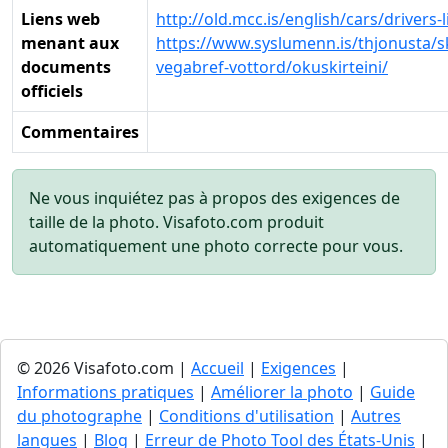
Liens web
http://old.mcc.is/english/cars/drivers-
menant aux
https://www.syslumenn.is/thjonusta/sk
documents
vegabref-vottord/okuskirteini/
officiels
Commentaires
Ne vous inquiétez pas à propos des exigences de
taille de la photo. Visafoto.com produit
automatiquement une photo correcte pour vous.
© 2026 Visafoto.com |
Accueil
|
Exigences
|
Informations pratiques
|
Améliorer la photo
|
Guide
du photographe
|
Conditions d'utilisation
|
Autres
langues
|
Blog
|
Erreur de Photo Tool des États-Unis
|