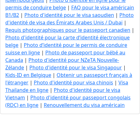
luxembourgeois
|
Photo d'identité en ligne pour le
permis de conduire belge
|
FAQ pour le visa américain
B1/B2
|
Photo d'identité pour le visa saoudien
|
Photo
d'identité de visa des Émirats Arabes Unis / Dubaï
|
Requis photographiques pour le passeport canadien
|
Photo d'identité pour la carte d’identité électronique
belge
|
Photo d’identité pour le permis de conduire
suisse en ligne
|
Photo de passeport pour bébé au
Canada
|
Photo d'identité pour NZeTA Nouvelle-
Zélande
|
Photo d'identité pour le visa Singapour
|
Kids-ID en Belgique
|
Obtenir un passeport français à
l'étranger
|
Photo d'identité pour visa chinois
|
Visa
Thaïlande en ligne
|
Photo d'identité pour le visa
Vietnam
|
Photo d'identité pour passeport congolais
(RDC) en ligne
|
Renouvellement du visa américain