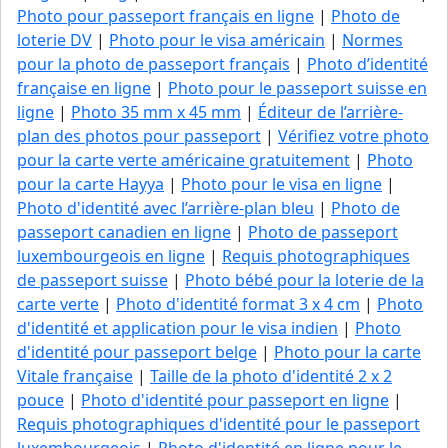
Photo pour passeport français en ligne
|
Photo de
loterie DV
|
Photo pour le visa américain
|
Normes
pour la photo de passeport français
|
Photo d’identité
française en ligne
|
Photo pour le passeport suisse en
ligne
|
Photo 35 mm x 45 mm
|
Éditeur de l’arrière-
plan des photos pour passeport
|
Vérifiez votre photo
pour la carte verte américaine gratuitement
|
Photo
pour la carte Hayya
|
Photo pour le visa en ligne
|
Photo d'identité avec l’arrière-plan bleu
|
Photo de
passeport canadien en ligne
|
Photo de passeport
luxembourgeois en ligne
|
Requis photographiques
de passeport suisse
|
Photo bébé pour la loterie de la
carte verte
|
Photo d'identité format 3 x 4 cm
|
Photo
d'identité et application pour le visa indien
|
Photo
d'identité pour passeport belge
|
Photo pour la carte
Vitale française
|
Taille de la photo d'identité 2 x 2
pouce
|
Photo d'identité pour passeport en ligne
|
Requis photographiques d'identité pour le passeport