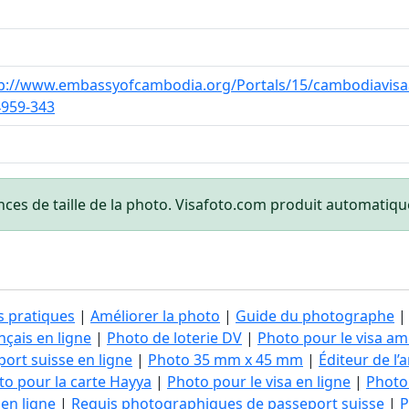
i
i
p://www.embassyofcambodia.org/Portals/15/cambodiavisaa
959-343
nces de taille de la photo. Visafoto.com produit automati
s pratiques
|
Améliorer la photo
|
Guide du photographe
çais en ligne
|
Photo de loterie DV
|
Photo pour le visa am
ort suisse en ligne
|
Photo 35 mm x 45 mm
|
Éditeur de l
to pour la carte Hayya
|
Photo pour le visa en ligne
|
Photo 
en ligne
|
Requis photographiques de passeport suisse
|
P