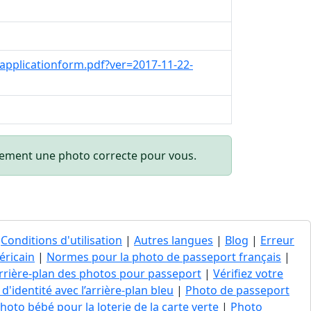
pplicationform.pdf?ver=2017-11-22-
quement une photo correcte pour vous.
|
Conditions d'utilisation
|
Autres langues
|
Blog
|
Erreur
éricain
|
Normes pour la photo de passeport français
|
’arrière-plan des photos pour passeport
|
Vérifiez votre
d'identité avec l’arrière-plan bleu
|
Photo de passeport
hoto bébé pour la loterie de la carte verte
|
Photo