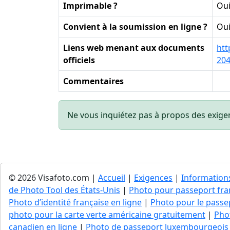
Imprimable ?
Ou
Convient à la soumission en ligne ?
Ou
Liens web menant aux documents
htt
officiels
204
Commentaires
Ne vous inquiétez pas à propos des exige
© 2026 Visafoto.com |
Accueil
|
Exigences
|
Information
de Photo Tool des États-Unis
|
Photo pour passeport fran
Photo d’identité française en ligne
|
Photo pour le passep
photo pour la carte verte américaine gratuitement
|
Pho
canadien en ligne
|
Photo de passeport luxembourgeois 