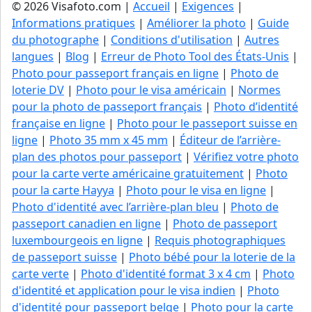
© 2026 Visafoto.com |
Accueil
|
Exigences
|
Informations pratiques
|
Améliorer la photo
|
Guide
du photographe
|
Conditions d'utilisation
|
Autres
langues
|
Blog
|
Erreur de Photo Tool des États-Unis
|
Photo pour passeport français en ligne
|
Photo de
loterie DV
|
Photo pour le visa américain
|
Normes
pour la photo de passeport français
|
Photo d’identité
française en ligne
|
Photo pour le passeport suisse en
ligne
|
Photo 35 mm x 45 mm
|
Éditeur de l’arrière-
plan des photos pour passeport
|
Vérifiez votre photo
pour la carte verte américaine gratuitement
|
Photo
pour la carte Hayya
|
Photo pour le visa en ligne
|
Photo d'identité avec l’arrière-plan bleu
|
Photo de
passeport canadien en ligne
|
Photo de passeport
luxembourgeois en ligne
|
Requis photographiques
de passeport suisse
|
Photo bébé pour la loterie de la
carte verte
|
Photo d'identité format 3 x 4 cm
|
Photo
d'identité et application pour le visa indien
|
Photo
d'identité pour passeport belge
|
Photo pour la carte