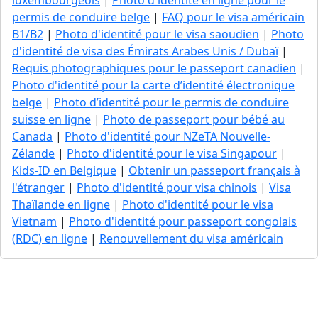
luxembourgeois
|
Photo d'identité en ligne pour le
permis de conduire belge
|
FAQ pour le visa américain
B1/B2
|
Photo d'identité pour le visa saoudien
|
Photo
d'identité de visa des Émirats Arabes Unis / Dubaï
|
Requis photographiques pour le passeport canadien
|
Photo d'identité pour la carte d’identité électronique
belge
|
Photo d’identité pour le permis de conduire
suisse en ligne
|
Photo de passeport pour bébé au
Canada
|
Photo d'identité pour NZeTA Nouvelle-
Zélande
|
Photo d'identité pour le visa Singapour
|
Kids-ID en Belgique
|
Obtenir un passeport français à
l'étranger
|
Photo d'identité pour visa chinois
|
Visa
Thaïlande en ligne
|
Photo d'identité pour le visa
Vietnam
|
Photo d'identité pour passeport congolais
(RDC) en ligne
|
Renouvellement du visa américain