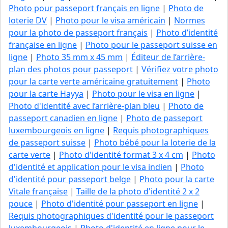
Photo pour passeport français en ligne
|
Photo de
loterie DV
|
Photo pour le visa américain
|
Normes
pour la photo de passeport français
|
Photo d’identité
française en ligne
|
Photo pour le passeport suisse en
ligne
|
Photo 35 mm x 45 mm
|
Éditeur de l’arrière-
plan des photos pour passeport
|
Vérifiez votre photo
pour la carte verte américaine gratuitement
|
Photo
pour la carte Hayya
|
Photo pour le visa en ligne
|
Photo d'identité avec l’arrière-plan bleu
|
Photo de
passeport canadien en ligne
|
Photo de passeport
luxembourgeois en ligne
|
Requis photographiques
de passeport suisse
|
Photo bébé pour la loterie de la
carte verte
|
Photo d'identité format 3 x 4 cm
|
Photo
d'identité et application pour le visa indien
|
Photo
d'identité pour passeport belge
|
Photo pour la carte
Vitale française
|
Taille de la photo d'identité 2 x 2
pouce
|
Photo d'identité pour passeport en ligne
|
Requis photographiques d'identité pour le passeport