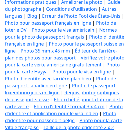
Informations pratiques
|
Améliorer la photo
|
Guide
du photographe
|
Conditions d'utilisation
|
Autres
langues
|
Blog
|
Erreur de Photo Tool des États-Unis
|
Photo pour passeport français en ligne
|
Photo de
loterie DV
|
Photo pour le visa américain
|
Normes
pour la photo de passeport français
|
Photo d’identité
française en ligne
|
Photo pour le passeport suisse en
ligne
|
Photo 35 mm x 45 mm
|
Éditeur de l’arrière-
plan des photos pour passeport
|
Vérifiez votre photo
pour la carte verte américaine gratuitement
|
Photo
pour la carte Hayya
|
Photo pour le visa en ligne
|
Photo d'identité avec l’arrière-plan bleu
|
Photo de
passeport canadien en ligne
|
Photo de passeport
luxembourgeois en ligne
|
Requis photographiques
de passeport suisse
|
Photo bébé pour la loterie de la
carte verte
|
Photo d'identité format 3 x 4 cm
|
Photo
d'identité et application pour le visa indien
|
Photo
d'identité pour passeport belge
|
Photo pour la carte
Vitale française
|
Taille de la photo d'identité 2 x 2