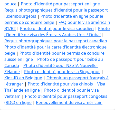
pouce
|
Photo d'identité pour passeport en ligne
|
Requis photographiques d'identité pour le passeport
luxembourgeois
|
Photo d'identité en ligne pour le
permis de conduire belge
|
FAQ pour le visa américain
B1/B2
|
Photo d'identité pour le visa saoudien
|
Photo
d'identité de visa des Émirats Arabes Unis / Dubaï
|
Requis photographiques pour le passeport canadien
|
Photo d'identité pour la carte d’identité électronique
belge
|
Photo d’identité pour le permis de conduire
suisse en ligne
|
Photo de passeport pour bébé au
Canada
|
Photo d'identité pour NZeTA Nouvelle-
Zélande
|
Photo d'identité pour le visa Singapour
|
Kids-ID en Belgique
|
Obtenir un passeport français à
l'étranger
|
Photo d'identité pour visa chinois
|
Visa
Thaïlande en ligne
|
Photo d'identité pour le visa
Vietnam
|
Photo d'identité pour passeport congolais
(RDC) en ligne
|
Renouvellement du visa américain