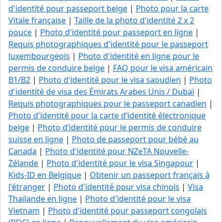
d'identité pour passeport belge
|
Photo pour la carte
Vitale française
|
Taille de la photo d'identité 2 x 2
pouce
|
Photo d'identité pour passeport en ligne
|
Requis photographiques d'identité pour le passeport
luxembourgeois
|
Photo d'identité en ligne pour le
permis de conduire belge
|
FAQ pour le visa américain
B1/B2
|
Photo d'identité pour le visa saoudien
|
Photo
d'identité de visa des Émirats Arabes Unis / Dubaï
|
Requis photographiques pour le passeport canadien
|
Photo d'identité pour la carte d’identité électronique
belge
|
Photo d’identité pour le permis de conduire
suisse en ligne
|
Photo de passeport pour bébé au
Canada
|
Photo d'identité pour NZeTA Nouvelle-
Zélande
|
Photo d'identité pour le visa Singapour
|
Kids-ID en Belgique
|
Obtenir un passeport français à
l'étranger
|
Photo d'identité pour visa chinois
|
Visa
Thaïlande en ligne
|
Photo d'identité pour le visa
Vietnam
|
Photo d'identité pour passeport congolais