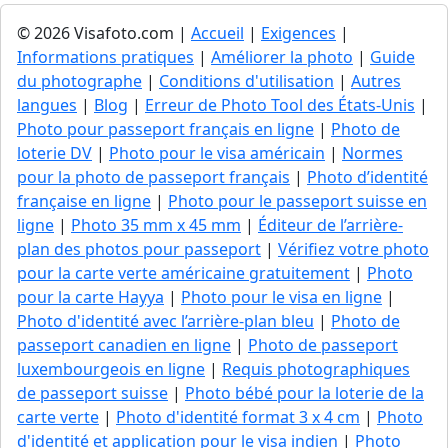
© 2026 Visafoto.com |
Accueil
|
Exigences
|
Informations pratiques
|
Améliorer la photo
|
Guide
du photographe
|
Conditions d'utilisation
|
Autres
langues
|
Blog
|
Erreur de Photo Tool des États-Unis
|
Photo pour passeport français en ligne
|
Photo de
loterie DV
|
Photo pour le visa américain
|
Normes
pour la photo de passeport français
|
Photo d’identité
française en ligne
|
Photo pour le passeport suisse en
ligne
|
Photo 35 mm x 45 mm
|
Éditeur de l’arrière-
plan des photos pour passeport
|
Vérifiez votre photo
pour la carte verte américaine gratuitement
|
Photo
pour la carte Hayya
|
Photo pour le visa en ligne
|
Photo d'identité avec l’arrière-plan bleu
|
Photo de
passeport canadien en ligne
|
Photo de passeport
luxembourgeois en ligne
|
Requis photographiques
de passeport suisse
|
Photo bébé pour la loterie de la
carte verte
|
Photo d'identité format 3 x 4 cm
|
Photo
d'identité et application pour le visa indien
|
Photo