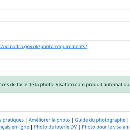
://id.nadra.gov.pk/photo-requirements/
nces de taille de la photo. Visafoto.com produit automati
s pratiques
|
Améliorer la photo
|
Guide du photographe
çais en ligne
|
Photo de loterie DV
|
Photo pour le visa am