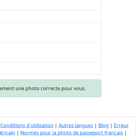
quement une photo correcte pour vous.
|
Conditions d'utilisation
|
Autres langues
|
Blog
|
Erreur
éricain
|
Normes pour la photo de passeport français
|