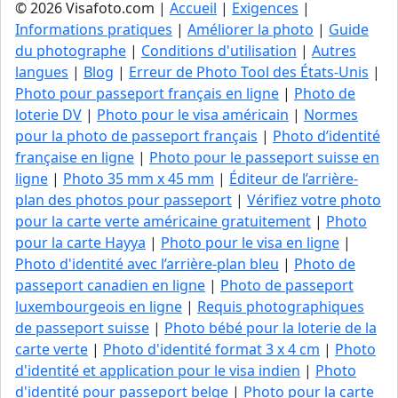
© 2026 Visafoto.com |
Accueil
|
Exigences
|
Informations pratiques
|
Améliorer la photo
|
Guide
du photographe
|
Conditions d'utilisation
|
Autres
langues
|
Blog
|
Erreur de Photo Tool des États-Unis
|
Photo pour passeport français en ligne
|
Photo de
loterie DV
|
Photo pour le visa américain
|
Normes
pour la photo de passeport français
|
Photo d’identité
française en ligne
|
Photo pour le passeport suisse en
ligne
|
Photo 35 mm x 45 mm
|
Éditeur de l’arrière-
plan des photos pour passeport
|
Vérifiez votre photo
pour la carte verte américaine gratuitement
|
Photo
pour la carte Hayya
|
Photo pour le visa en ligne
|
Photo d'identité avec l’arrière-plan bleu
|
Photo de
passeport canadien en ligne
|
Photo de passeport
luxembourgeois en ligne
|
Requis photographiques
de passeport suisse
|
Photo bébé pour la loterie de la
carte verte
|
Photo d'identité format 3 x 4 cm
|
Photo
d'identité et application pour le visa indien
|
Photo
d'identité pour passeport belge
|
Photo pour la carte