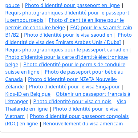
pouce
|
Photo d'identité pour passeport en ligne
|
Requis photographiques d'identité pour le passeport
luxembourgeois
|
Photo d'identité en ligne pour le
permis de conduire belge
|
FAQ pour le visa américain
B1/B2
|
Photo d'identité pour le visa saoudien
|
Photo
d'identité de visa des Émirats Arabes Unis / Dubaï
|
Requis photographiques pour le passeport canadien
|
Photo d'identité pour la carte d’identité électronique
belge
|
Photo d’identité pour le permis de conduire
suisse en ligne
|
Photo de passeport pour bébé au
Canada
|
Photo d'identité pour NZeTA Nouvelle-
Zélande
|
Photo d'identité pour le visa Singapour
|
Kids-ID en Belgique
|
Obtenir un passeport français à
l'étranger
|
Photo d'identité pour visa chinois
|
Visa
Thaïlande en ligne
|
Photo d'identité pour le visa
Vietnam
|
Photo d'identité pour passeport congolais
(RDC) en ligne
|
Renouvellement du visa américain