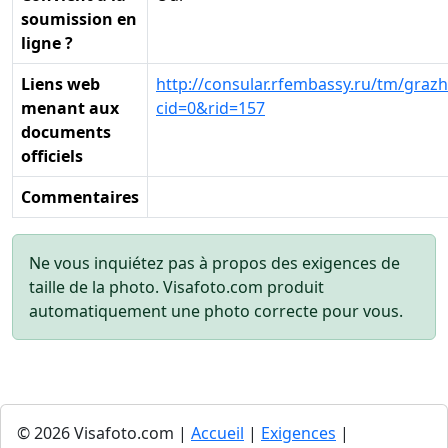
soumission en
ligne ?
Liens web
http://consular.rfembassy.ru/tm/grazh
menant aux
cid=0&rid=157
documents
officiels
Commentaires
Ne vous inquiétez pas à propos des exigences de
taille de la photo. Visafoto.com produit
automatiquement une photo correcte pour vous.
© 2026 Visafoto.com |
Accueil
|
Exigences
|