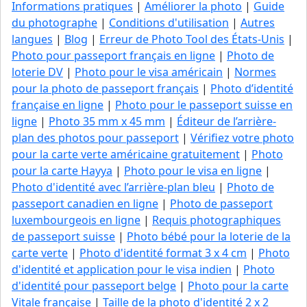
Informations pratiques
|
Améliorer la photo
|
Guide
du photographe
|
Conditions d'utilisation
|
Autres
langues
|
Blog
|
Erreur de Photo Tool des États-Unis
|
Photo pour passeport français en ligne
|
Photo de
loterie DV
|
Photo pour le visa américain
|
Normes
pour la photo de passeport français
|
Photo d’identité
française en ligne
|
Photo pour le passeport suisse en
ligne
|
Photo 35 mm x 45 mm
|
Éditeur de l’arrière-
plan des photos pour passeport
|
Vérifiez votre photo
pour la carte verte américaine gratuitement
|
Photo
pour la carte Hayya
|
Photo pour le visa en ligne
|
Photo d'identité avec l’arrière-plan bleu
|
Photo de
passeport canadien en ligne
|
Photo de passeport
luxembourgeois en ligne
|
Requis photographiques
de passeport suisse
|
Photo bébé pour la loterie de la
carte verte
|
Photo d'identité format 3 x 4 cm
|
Photo
d'identité et application pour le visa indien
|
Photo
d'identité pour passeport belge
|
Photo pour la carte
Vitale française
|
Taille de la photo d'identité 2 x 2