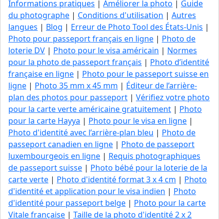
Informations pratiques
|
Améliorer la photo
|
Guide
du photographe
|
Conditions d'utilisation
|
Autres
langues
|
Blog
|
Erreur de Photo Tool des États-Unis
|
Photo pour passeport français en ligne
|
Photo de
loterie DV
|
Photo pour le visa américain
|
Normes
pour la photo de passeport français
|
Photo d’identité
française en ligne
|
Photo pour le passeport suisse en
ligne
|
Photo 35 mm x 45 mm
|
Éditeur de l’arrière-
plan des photos pour passeport
|
Vérifiez votre photo
pour la carte verte américaine gratuitement
|
Photo
pour la carte Hayya
|
Photo pour le visa en ligne
|
Photo d'identité avec l’arrière-plan bleu
|
Photo de
passeport canadien en ligne
|
Photo de passeport
luxembourgeois en ligne
|
Requis photographiques
de passeport suisse
|
Photo bébé pour la loterie de la
carte verte
|
Photo d'identité format 3 x 4 cm
|
Photo
d'identité et application pour le visa indien
|
Photo
d'identité pour passeport belge
|
Photo pour la carte
Vitale française
|
Taille de la photo d'identité 2 x 2