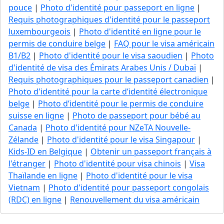
pouce
|
Photo d'identité pour passeport en ligne
|
Requis photographiques d'identité pour le passeport
luxembourgeois
|
Photo d'identité en ligne pour le
permis de conduire belge
|
FAQ pour le visa américain
B1/B2
|
Photo d'identité pour le visa saoudien
|
Photo
d'identité de visa des Émirats Arabes Unis / Dubaï
|
Requis photographiques pour le passeport canadien
|
Photo d'identité pour la carte d’identité électronique
belge
|
Photo d’identité pour le permis de conduire
suisse en ligne
|
Photo de passeport pour bébé au
Canada
|
Photo d'identité pour NZeTA Nouvelle-
Zélande
|
Photo d'identité pour le visa Singapour
|
Kids-ID en Belgique
|
Obtenir un passeport français à
l'étranger
|
Photo d'identité pour visa chinois
|
Visa
Thaïlande en ligne
|
Photo d'identité pour le visa
Vietnam
|
Photo d'identité pour passeport congolais
(RDC) en ligne
|
Renouvellement du visa américain