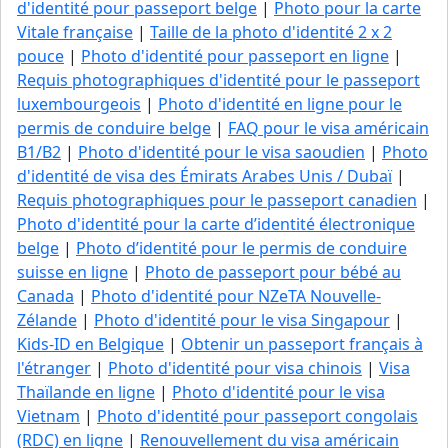
d'identité pour passeport belge
|
Photo pour la carte
Vitale française
|
Taille de la photo d'identité 2 x 2
pouce
|
Photo d'identité pour passeport en ligne
|
Requis photographiques d'identité pour le passeport
luxembourgeois
|
Photo d'identité en ligne pour le
permis de conduire belge
|
FAQ pour le visa américain
B1/B2
|
Photo d'identité pour le visa saoudien
|
Photo
d'identité de visa des Émirats Arabes Unis / Dubaï
|
Requis photographiques pour le passeport canadien
|
Photo d'identité pour la carte d’identité électronique
belge
|
Photo d’identité pour le permis de conduire
suisse en ligne
|
Photo de passeport pour bébé au
Canada
|
Photo d'identité pour NZeTA Nouvelle-
Zélande
|
Photo d'identité pour le visa Singapour
|
Kids-ID en Belgique
|
Obtenir un passeport français à
l'étranger
|
Photo d'identité pour visa chinois
|
Visa
Thaïlande en ligne
|
Photo d'identité pour le visa
Vietnam
|
Photo d'identité pour passeport congolais
(RDC) en ligne
|
Renouvellement du visa américain