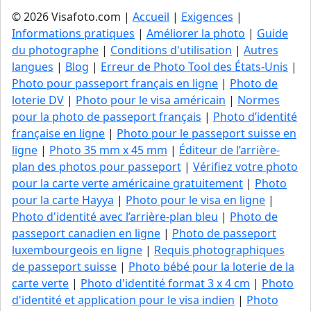
© 2026 Visafoto.com |
Accueil
|
Exigences
|
Informations pratiques
|
Améliorer la photo
|
Guide
du photographe
|
Conditions d'utilisation
|
Autres
langues
|
Blog
|
Erreur de Photo Tool des États-Unis
|
Photo pour passeport français en ligne
|
Photo de
loterie DV
|
Photo pour le visa américain
|
Normes
pour la photo de passeport français
|
Photo d’identité
française en ligne
|
Photo pour le passeport suisse en
ligne
|
Photo 35 mm x 45 mm
|
Éditeur de l’arrière-
plan des photos pour passeport
|
Vérifiez votre photo
pour la carte verte américaine gratuitement
|
Photo
pour la carte Hayya
|
Photo pour le visa en ligne
|
Photo d'identité avec l’arrière-plan bleu
|
Photo de
passeport canadien en ligne
|
Photo de passeport
luxembourgeois en ligne
|
Requis photographiques
de passeport suisse
|
Photo bébé pour la loterie de la
carte verte
|
Photo d'identité format 3 x 4 cm
|
Photo
d'identité et application pour le visa indien
|
Photo