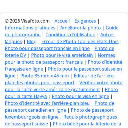
© 2026 Visafoto.com |
Accueil
|
Exigences
|
Informations pratiques
|
Améliorer la photo
|
Guide
du photographe
|
Conditions d'utilisation
|
Autres
langues
|
Blog
|
Erreur de Photo Tool des États-Unis
|
Photo pour passeport français en ligne
|
Photo de
loterie DV
|
Photo pour le visa américain
|
Normes
pour la photo de passeport français
|
Photo d’identité
française en ligne
|
Photo pour le passeport suisse en
ligne
|
Photo 35 mm x 45 mm
|
Éditeur de l’arrière-
plan des photos pour passeport
|
Vérifiez votre photo
pour la carte verte américaine gratuitement
|
Photo
pour la carte Hayya
|
Photo pour le visa en ligne
|
Photo d'identité avec l’arrière-plan bleu
|
Photo de
passeport canadien en ligne
|
Photo de passeport
luxembourgeois en ligne
|
Requis photographiques
de passeport suisse
|
Photo bébé pour la loterie de la