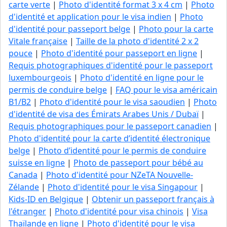
carte verte
|
Photo d'identité format 3 x 4 cm
|
Photo
d'identité et application pour le visa indien
|
Photo
d'identité pour passeport belge
|
Photo pour la carte
Vitale française
|
Taille de la photo d'identité 2 x 2
pouce
|
Photo d'identité pour passeport en ligne
|
Requis photographiques d'identité pour le passeport
luxembourgeois
|
Photo d'identité en ligne pour le
permis de conduire belge
|
FAQ pour le visa américain
B1/B2
|
Photo d'identité pour le visa saoudien
|
Photo
d'identité de visa des Émirats Arabes Unis / Dubaï
|
Requis photographiques pour le passeport canadien
|
Photo d'identité pour la carte d’identité électronique
belge
|
Photo d’identité pour le permis de conduire
suisse en ligne
|
Photo de passeport pour bébé au
Canada
|
Photo d'identité pour NZeTA Nouvelle-
Zélande
|
Photo d'identité pour le visa Singapour
|
Kids-ID en Belgique
|
Obtenir un passeport français à
l'étranger
|
Photo d'identité pour visa chinois
|
Visa
Thaïlande en ligne
|
Photo d'identité pour le visa