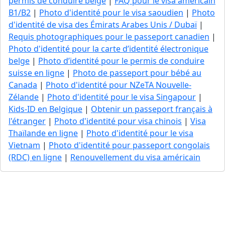
permis de conduire belge
|
FAQ pour le visa américain
B1/B2
|
Photo d'identité pour le visa saoudien
|
Photo
d'identité de visa des Émirats Arabes Unis / Dubaï
|
Requis photographiques pour le passeport canadien
|
Photo d'identité pour la carte d’identité électronique
belge
|
Photo d’identité pour le permis de conduire
suisse en ligne
|
Photo de passeport pour bébé au
Canada
|
Photo d'identité pour NZeTA Nouvelle-
Zélande
|
Photo d'identité pour le visa Singapour
|
Kids-ID en Belgique
|
Obtenir un passeport français à
l'étranger
|
Photo d'identité pour visa chinois
|
Visa
Thaïlande en ligne
|
Photo d'identité pour le visa
Vietnam
|
Photo d'identité pour passeport congolais
(RDC) en ligne
|
Renouvellement du visa américain