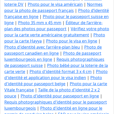
loterie DV
|
Photo pour le visa américain
|
Normes
pour la photo de passeport français
|
Photo d’identité
française en ligne
|
Photo pour le passeport suisse en
ligne
|
Photo 35 mm x 45 mm
|
Éditeur de l’arrière-
plan des photos pour passeport
|
Vérifiez votre photo
pour la carte verte américaine gratuitement
|
Photo
pour la carte Hayya
|
Photo pour le visa en ligne
|
Photo d'identité avec l’arrière-plan bleu
|
Photo de
passeport canadien en ligne
|
Photo de passeport
luxembourgeois en ligne
|
Requis photographiques
de passeport suisse
|
Photo bébé pour la loterie de la
carte verte
|
Photo d'identité format 3 x 4 cm
|
Photo
d'identité et application pour le visa indien
|
Photo
d'identité pour passeport belge
|
Photo pour la carte
Vitale française
|
Taille de la photo d'identité 2 x 2
pouce
|
Photo d'identité pour passeport en ligne
|
Requis photographiques d'identité pour le passeport
luxembourgeois
|
Photo d'identité en ligne pour le