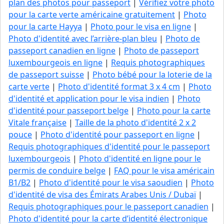
plan des photos pour passeport
|
Vérifiez votre photo
pour la carte verte américaine gratuitement
|
Photo
pour la carte Hayya
|
Photo pour le visa en ligne
|
Photo d'identité avec l’arrière-plan bleu
|
Photo de
passeport canadien en ligne
|
Photo de passeport
luxembourgeois en ligne
|
Requis photographiques
de passeport suisse
|
Photo bébé pour la loterie de la
carte verte
|
Photo d'identité format 3 x 4 cm
|
Photo
d'identité et application pour le visa indien
|
Photo
d'identité pour passeport belge
|
Photo pour la carte
Vitale française
|
Taille de la photo d'identité 2 x 2
pouce
|
Photo d'identité pour passeport en ligne
|
Requis photographiques d'identité pour le passeport
luxembourgeois
|
Photo d'identité en ligne pour le
permis de conduire belge
|
FAQ pour le visa américain
B1/B2
|
Photo d'identité pour le visa saoudien
|
Photo
d'identité de visa des Émirats Arabes Unis / Dubaï
|
Requis photographiques pour le passeport canadien
|
Photo d'identité pour la carte d’identité électronique