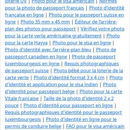
loterie DV
|
Photo pour le visa américain
|
Normes
pour la photo de passeport français
|
Photo d’identité
française en ligne
|
Photo pour le passeport suisse en
ligne
|
Photo 35 mm x 45 mm
|
Éditeur de l’arrière-
plan des photos pour passeport
|
Vérifiez votre photo
pour la carte verte américaine gratuitement
|
Photo
pour la carte Hayya
|
Photo pour le visa en ligne
|
Photo d'identité avec l’arrière-plan bleu
|
Photo de
passeport canadien en ligne
|
Photo de passeport
luxembourgeois en ligne
|
Requis photographiques
de passeport suisse
|
Photo bébé pour la loterie de la
carte verte
|
Photo d'identité format 3 x 4 cm
|
Photo
d'identité et application pour le visa indien
|
Photo
d'identité pour passeport belge
|
Photo pour la carte
Vitale française
|
Taille de la photo d'identité 2 x 2
pouce
|
Photo d'identité pour passeport en ligne
|
Requis photographiques d'identité pour le passeport
luxembourgeois
|
Photo d'identité en ligne pour le
permis de conduire belge
|
FAQ pour le visa américain