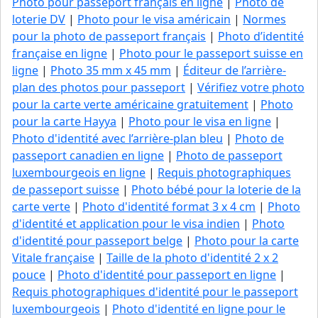
Photo pour passeport français en ligne
|
Photo de
loterie DV
|
Photo pour le visa américain
|
Normes
pour la photo de passeport français
|
Photo d’identité
française en ligne
|
Photo pour le passeport suisse en
ligne
|
Photo 35 mm x 45 mm
|
Éditeur de l’arrière-
plan des photos pour passeport
|
Vérifiez votre photo
pour la carte verte américaine gratuitement
|
Photo
pour la carte Hayya
|
Photo pour le visa en ligne
|
Photo d'identité avec l’arrière-plan bleu
|
Photo de
passeport canadien en ligne
|
Photo de passeport
luxembourgeois en ligne
|
Requis photographiques
de passeport suisse
|
Photo bébé pour la loterie de la
carte verte
|
Photo d'identité format 3 x 4 cm
|
Photo
d'identité et application pour le visa indien
|
Photo
d'identité pour passeport belge
|
Photo pour la carte
Vitale française
|
Taille de la photo d'identité 2 x 2
pouce
|
Photo d'identité pour passeport en ligne
|
Requis photographiques d'identité pour le passeport
luxembourgeois
|
Photo d'identité en ligne pour le